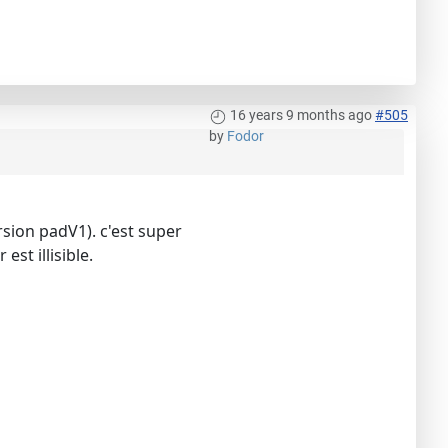
16 years 9 months ago
#505
by
Fodor
sion padV1). c'est super
st illisible.