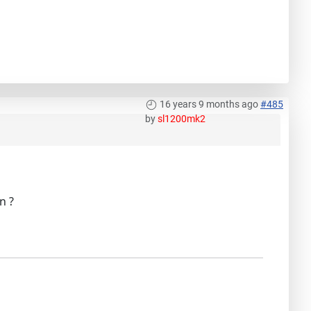
16 years 9 months ago
#485
by
sl1200mk2
n ?