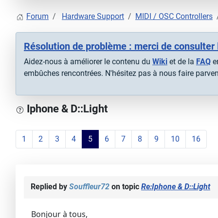
Forum
Hardware Support
MIDI / OSC Controllers
Résolution de problème : merci de consulter 
Aidez-nous à améliorer le contenu du
Wiki
et de la
FAQ
en
embûches rencontrées. N'hésitez pas à nous faire parveni
Iphone & D::Light
1
2
3
4
5
6
7
8
9
10
16
Replied by
Souffleur72
on topic
Re:Iphone & D::Light
Bonjour à tous,