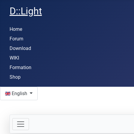
D::Light
Home
Forum
Download
WIKI
Formation
Shop
Select your language
English