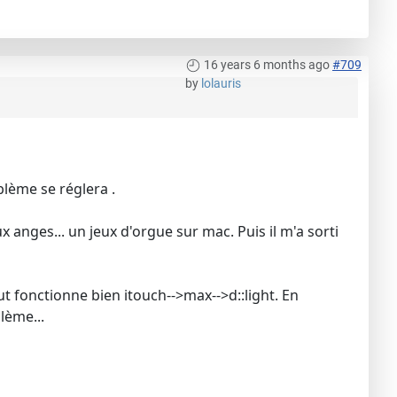
16 years 6 months ago
#709
by
lolauris
blème se réglera .
aux anges... un jeux d'orgue sur mac. Puis il m'a sorti
out fonctionne bien itouch-->max-->d::light. En
lème...