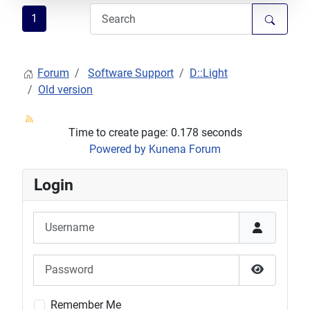
1
Forum
Software Support
D::Light
Old version
Time to create page: 0.178 seconds
Powered by
Kunena Forum
Login
Username
Password
Show Pas
Remember Me