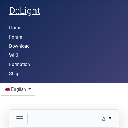
D::Light
Home
Forum
Download
WIKI
Formation
Shop
Select your language
English