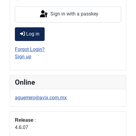
Sign in with a passkey
Log in
Forgot Login?
Sign up
Online
aguerrero@avix.com.mx
Release
:
4.6.07